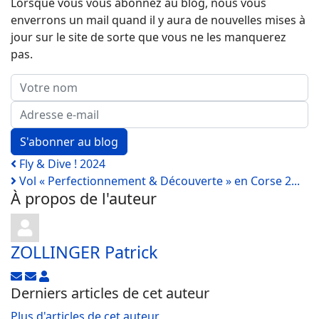
Lorsque vous vous abonnez au blog, nous vous
enverrons un mail quand il y aura de nouvelles mises à
jour sur le site de sorte que vous ne les manquerez
pas.
Votre nom
Adresse e-mail
S'abonner au blog
Fly & Dive ! 2024
Vol « Perfectionnement & Découverte » en Corse 2...
À propos de l'auteur
ZOLLINGER Patrick
Suivre ce blogueur
Se désabonner des publications de l'auteur
ZOLLINGER Patrick
Derniers articles de cet auteur
Plus d'articles de cet auteur