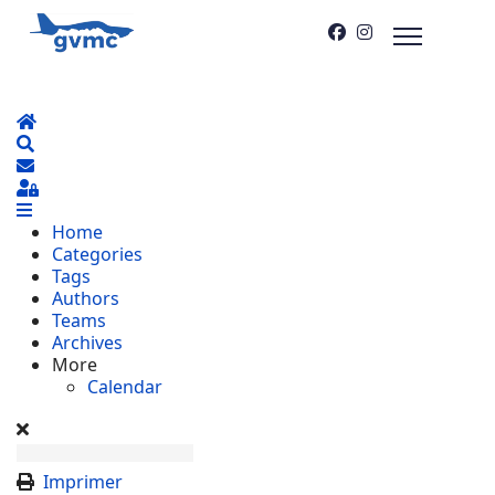
Home
Search
S'abonner au blog
Sign In
Home
Categories
Tags
Authors
Teams
Archives
More
Calendar
Imprimer