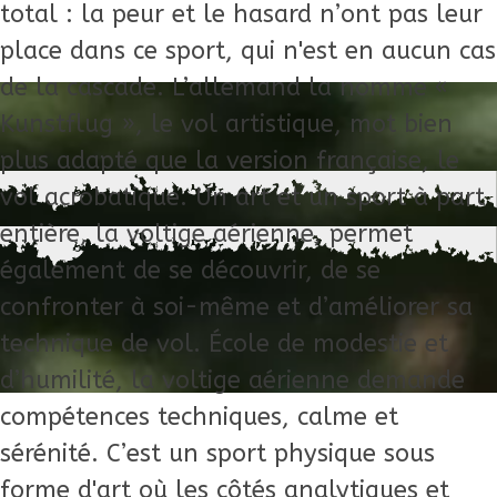
total : la peur et le hasard n’ont pas leur
place dans ce sport, qui n'est en aucun cas
de la cascade. L’allemand la nomme «
Kunstflug », le vol artistique, mot bien
plus adapté que la version française, le
vol acrobatique. Un art et un sport à part
entière, la voltige aérienne, permet
également de se découvrir, de se
confronter à soi-même et d’améliorer sa
technique de vol. École de modestie et
d’humilité, la voltige aérienne demande
compétences techniques, calme et
sérénité. C’est un sport physique sous
forme d'art où les côtés analytiques et