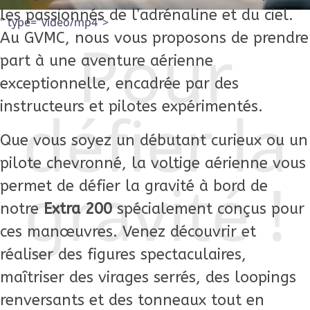
les passionnés de l’adrénaline et du ciel.
" type="video/mp4">
Pour
Au GVMC, nous vous proposons de prendre
part à une aventure aérienne
exceptionnelle, encadrée par des
instructeurs et pilotes expérimentés.
défier la
Que vous soyez un débutant curieux ou un
pilote chevronné, la voltige aérienne vous
gravité !
permet de défier la gravité à bord de
notre
Extra 200
spécialement conçus pour
ces manœuvres. Venez découvrir et
réaliser des figures spectaculaires,
maîtriser des virages serrés, des loopings
renversants et des tonneaux tout en