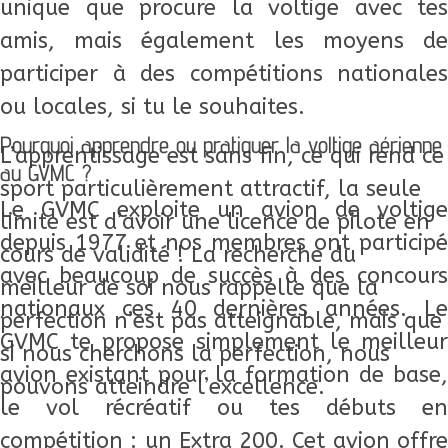
unique que procure la voltige avec tes
amis, mais également les moyens de
participer à des compétitions nationales
ou locales, si tu le souhaites.
Pourquoi apprendre ou pratiquer la voltige aérienne
L’apprentissage est sans fin, ce qui rend ce
au GVMC ?
sport particulièrement attractif, la seule
Le GVMC exploite un avion de voltige
limite est d’avoir une licence de pilote en
depuis 1977 et nos membres ont participé
cours de validité ! La recherche du
avec beaucoup de succès à des concours
meilleur de soi nous rappelle que la
nationaux ces 40 dernières années. Le
perfection n’est pas atteignable, mais que
GVMC te propose simplement le meilleur
si nous cherchons la perfection, nous
avion existant pour la formation de base,
pouvons atteindre l’excellence.
le vol récréatif ou tes débuts en
compétition : un Extra 200. Cet avion offre