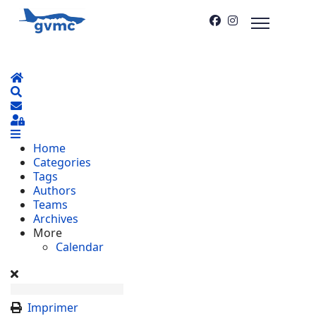
Home
Search
S'abonner au blog
Sign In
Home
Categories
Tags
Authors
Teams
Archives
More
Calendar
Imprimer